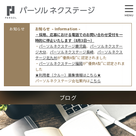
お知らせ
お知らせ – Information –
・採用、応募における電話でのお問い合わせ受付を一
時的に停止いたします（8月3日～）
・
パーソルネクステージ鹿児島
、
パーソルネクステー
ジ大分
、
パーソルネクステージ長崎
、
パーソルネクス
テージ北九州
が”優良A型”に認定されました
・
パーソルネクステージ福岡
が“優良A型”に認定されま
会社概要
した
★利用者（クルー）募集情報はこちら★
オフィス案内・アクセス
パーソルネクステージ会社案内は
こちら
アクセストップ
事業モデルと仕事内容
ブログ
東京オフィス
(管理部門のみ)
ワークスタイル
採用情報トップ
福岡オフィス
指定就労継続支援Ａ型事業所にかかる情報公表
利用者（クルー）募集
鹿児島オフィス