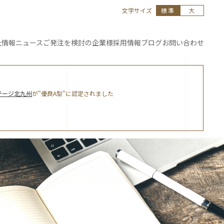
文字サイズ
標準
大
社情報
ニュース
ご発注を
検討の企業様
採用情報
ブログ
お問い合わせ
テージ北九州
が”優良A型”に認定されました