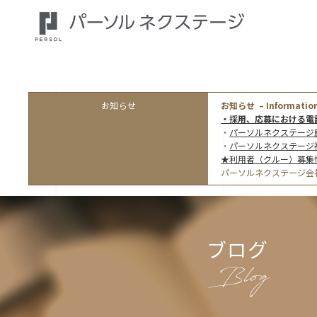
お知らせ
お知らせ – Information
・採用、応募における電
・
パーソルネクステージ
・
パーソルネクステージ
★利用者（クルー）募集
パーソルネクステージ会
ブログ