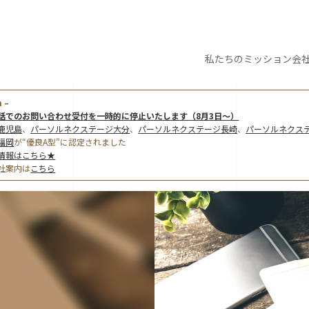
私たちの
ミッション
会
 –
話でのお問い合わせ受付を一時的に停止いたします（8月3日～）
鹿児島
、
パーソルネクステージ大分
、
パーソルネクステージ長崎
、
パーソルネクス
福岡
が“優良A型”に認定されました
情報はこちら★
社案内は
こちら