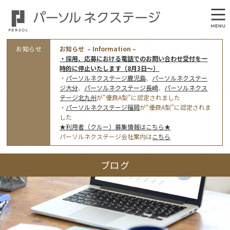
お知らせ
お知らせ – Information –
・採用、応募における電話でのお問い合わせ受付を一
時的に停止いたします（8月3日～）
・
パーソルネクステージ鹿児島
、
パーソルネクステー
ジ大分
、
パーソルネクステージ長崎
、
パーソルネクス
テージ北九州
が”優良A型”に認定されました
・
パーソルネクステージ福岡
が“優良A型”に認定されま
会社概要
した
★利用者（クルー）募集情報はこちら★
オフィス案内・アクセス
パーソルネクステージ会社案内は
こちら
アクセストップ
事業モデルと仕事内容
ブログ
東京オフィス
(管理部門のみ)
ワークスタイル
採用情報トップ
福岡オフィス
指定就労継続支援Ａ型事業所にかかる情報公表
利用者（クルー）募集
鹿児島オフィス