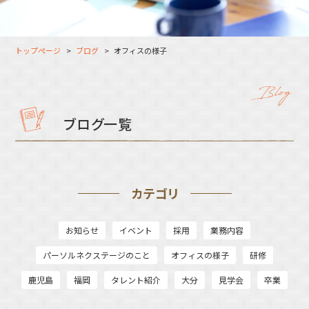
大分オフィス
支援スタッフ（タレント）
募集
長崎オフィス
利用者（クルー）データ
トップページ
ブログ
オフィスの様子
北九州オフィス
支援スタッフ（タレント）
データ
福岡コネクトオフィス
松山オフィス
ブログ一覧
広島オフィス
高松オフィス
カテゴリ
お知らせ
イベント
採用
業務内容
パーソルネクステージのこと
オフィスの様子
研修
鹿児島
福岡
タレント紹介
大分
見学会
卒業