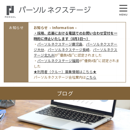
お知らせ
お知らせ – Information –
・採用、応募における電話でのお問い合わせ受付を一
時的に停止いたします（8月3日～）
・
パーソルネクステージ鹿児島
、
パーソルネクステー
ジ大分
、
パーソルネクステージ長崎
、
パーソルネクス
テージ北九州
が”優良A型”に認定されました
・
パーソルネクステージ福岡
が“優良A型”に認定されま
会社概要
した
★利用者（クルー）募集情報はこちら★
オフィス案内・アクセス
パーソルネクステージ会社案内は
こちら
アクセストップ
事業モデルと仕事内容
ブログ
東京オフィス
(管理部門のみ)
ワークスタイル
採用情報トップ
福岡オフィス
指定就労継続支援Ａ型事業所にかかる情報公表
利用者（クルー）募集
鹿児島オフィス