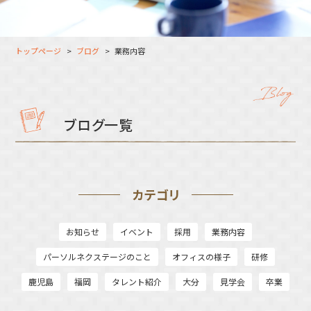
大分オフィス
支援スタッフ（タレント）
募集
長崎オフィス
利用者（クルー）データ
トップページ
ブログ
業務内容
北九州オフィス
支援スタッフ（タレント）
データ
福岡コネクトオフィス
松山オフィス
ブログ一覧
広島オフィス
高松オフィス
カテゴリ
お知らせ
イベント
採用
業務内容
パーソルネクステージのこと
オフィスの様子
研修
鹿児島
福岡
タレント紹介
大分
見学会
卒業