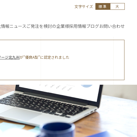
文字サイズ
標準
大
社情報
ニュース
ご発注を
検討の企業様
採用情報
ブログ
お問い合わせ
テージ北九州
が”優良A型”に認定されました