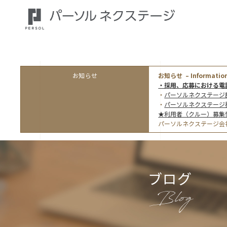
お知らせ
お知らせ – Information
・採用、応募における電
・
パーソルネクステージ
・
パーソルネクステージ
★利用者（クルー）募集
パーソルネクステージ会
ブログ