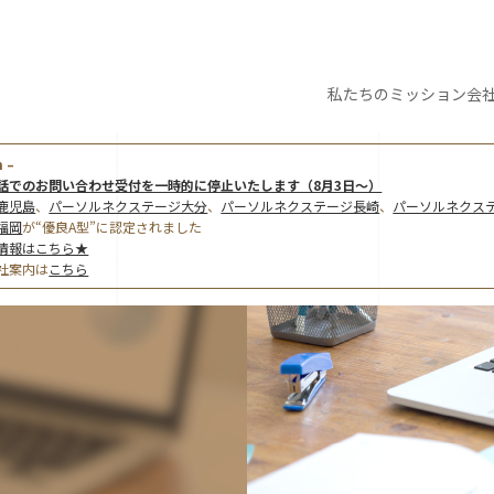
私たちの
ミッション
会
 –
話でのお問い合わせ受付を一時的に停止いたします（8月3日～）
鹿児島
、
パーソルネクステージ大分
、
パーソルネクステージ長崎
、
パーソルネクス
福岡
が“優良A型”に認定されました
情報はこちら★
社案内は
こちら