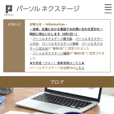
お知らせ
お知らせ – Information –
・採用、応募における電話でのお問い合わせ受付を一
時的に停止いたします（8月3日～）
・
パーソルネクステージ鹿児島
、
パーソルネクステー
ジ大分
、
パーソルネクステージ長崎
、
パーソルネクス
テージ北九州
が”優良A型”に認定されました
・
パーソルネクステージ福岡
が“優良A型”に認定されま
会社概要
した
★利用者（クルー）募集情報はこちら★
オフィス案内・アクセス
パーソルネクステージ会社案内は
こちら
アクセストップ
事業モデルと仕事内容
ブログ
東京オフィス
(管理部門のみ)
ワークスタイル
採用情報トップ
福岡オフィス
指定就労継続支援Ａ型事業所にかかる情報公表
利用者（クルー）募集
鹿児島オフィス