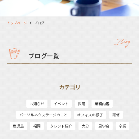
大分オフィス
支援スタッフ（タレント）
募集
長崎オフィス
利用者（クルー）データ
トップページ
ブログ
北九州オフィス
支援スタッフ（タレント）
データ
福岡コネクトオフィス
松山オフィス
ブログ一覧
広島オフィス
高松オフィス
カテゴリ
お知らせ
イベント
採用
業務内容
パーソルネクステージのこと
オフィスの様子
研修
鹿児島
福岡
タレント紹介
大分
見学会
卒業