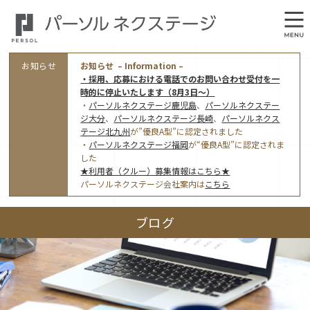
お知らせ
お知らせ – Information –
・採用、応募における電話でのお問い合わせ受付を一
時的に停止いたします（8月3日～）
・
パーソルネクステージ鹿児島
、
パーソルネクステー
ジ大分
、
パーソルネクステージ長崎
、
パーソルネクス
テージ北九州
が”優良A型”に認定されました
・
パーソルネクステージ福岡
が“優良A型”に認定されま
会社概要
した
★利用者（クルー）募集情報はこちら★
オフィス案内・アクセス
パーソルネクステージ会社案内は
こちら
アクセストップ
事業モデルと仕事内容
ブログ
東京オフィス
(管理部門のみ)
ワークスタイル
採用情報トップ
福岡オフィス
指定就労継続支援Ａ型事業所にかかる情報公表
利用者（クルー）募集
鹿児島オフィス