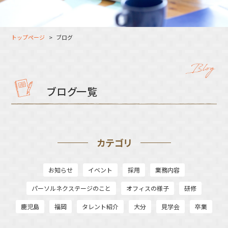
大分オフィス
支援スタッフ（タレント）
募集
長崎オフィス
利用者（クルー）データ
トップページ
ブログ
北九州オフィス
支援スタッフ（タレント）
データ
福岡コネクトオフィス
松山オフィス
ブログ一覧
広島オフィス
高松オフィス
カテゴリ
お知らせ
イベント
採用
業務内容
パーソルネクステージのこと
オフィスの様子
研修
鹿児島
福岡
タレント紹介
大分
見学会
卒業