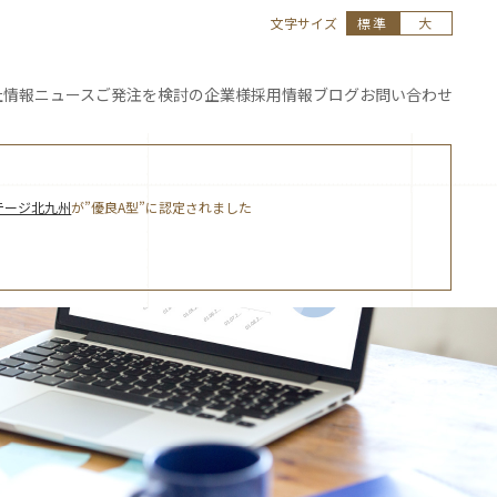
文字サイズ
標準
大
社情報
ニュース
ご発注を
検討の企業様
採用情報
ブログ
お問い合わせ
テージ北九州
が”優良A型”に認定されました