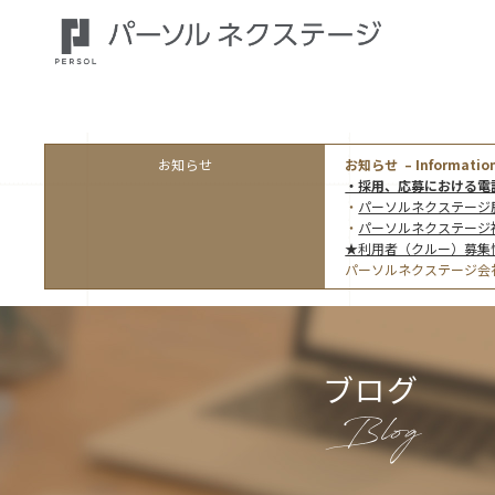
お知らせ
お知らせ – Information
・採用、応募における電
・
パーソルネクステージ
・
パーソルネクステージ
★利用者（クルー）募集
パーソルネクステージ会
ブログ