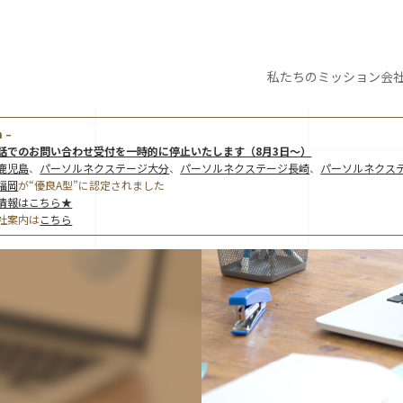
私たちの
ミッション
会
 –
話でのお問い合わせ受付を一時的に停止いたします（8月3日～）
鹿児島
、
パーソルネクステージ大分
、
パーソルネクステージ長崎
、
パーソルネクス
福岡
が“優良A型”に認定されました
情報はこちら★
社案内は
こちら