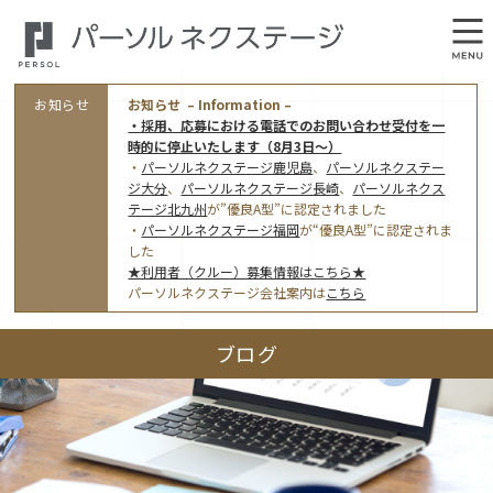
お知らせ
お知らせ – Information –
・採用、応募における電話でのお問い合わせ受付を一
時的に停止いたします（8月3日～）
・
パーソルネクステージ鹿児島
、
パーソルネクステー
ジ大分
、
パーソルネクステージ長崎
、
パーソルネクス
テージ北九州
が”優良A型”に認定されました
・
パーソルネクステージ福岡
が“優良A型”に認定されま
会社概要
した
★利用者（クルー）募集情報はこちら★
オフィス案内・アクセス
パーソルネクステージ会社案内は
こちら
アクセストップ
事業モデルと仕事内容
ブログ
東京オフィス
(管理部門のみ)
ワークスタイル
採用情報トップ
福岡オフィス
指定就労継続支援Ａ型事業所にかかる情報公表
利用者（クルー）募集
鹿児島オフィス