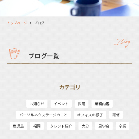
大分オフィス
支援スタッフ（タレント）
募集
長崎オフィス
利用者（クルー）データ
トップページ
ブログ
北九州オフィス
支援スタッフ（タレント）
データ
福岡コネクトオフィス
松山オフィス
ブログ一覧
広島オフィス
高松オフィス
カテゴリ
お知らせ
イベント
採用
業務内容
パーソルネクステージのこと
オフィスの様子
研修
鹿児島
福岡
タレント紹介
大分
見学会
卒業